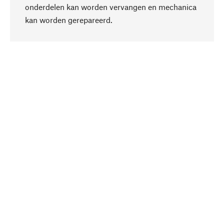
onderdelen kan worden vervangen en mechanica
Naar boven
kan worden gerepareerd.
Bewust
Bij onze productkeuze staat de duurzaamheid
centraal. Wij kiezen voor natuurlijke
bestanddelen en materialen, die kunnen worden
verzorgd, evenals op een efficiënt gebruik van
hulpbronnen en sociaal aanvaardbare productie.
Geselecteerd