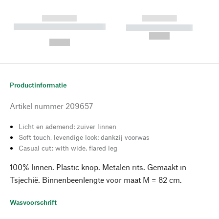
------------
------------
----------- ----------- --------
----------- -----------
---
--,-- €
--,-- €
Productinformatie
Artikel nummer
209657
Licht en ademend: zuiver linnen
Soft touch, levendige look: dankzij voorwas
Casual cut: with wide, flared leg
100% linnen. Plastic knop. Metalen rits. Gemaakt in
Tsjechië. Binnenbeenlengte voor maat M = 82 cm.
Wasvoorschrift