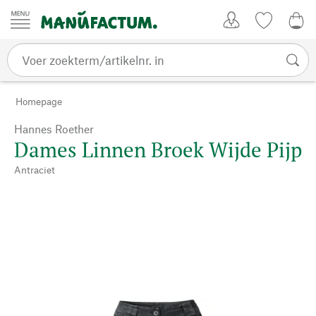
Passer au contenu
Account
Kijklijst
€ 0
Homepage
Hannes Roether
Dames Linnen Broek Wijde Pijp
Antraciet