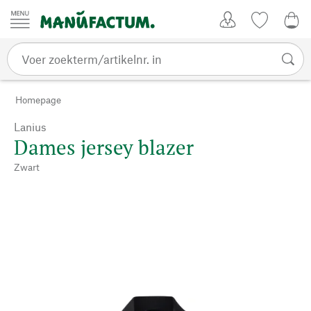
Passer au contenu
Account
Kijklijst
€ 0
Homepage
Lanius
Dames jersey blazer
Zwart