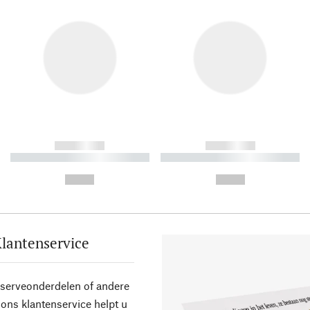
------------
------------
----------- ----------- ----------
----------- ----------- ----------
-
-
--,-- €
--,-- €
lantenservice
eserveonderdelen of andere
ons klantenservice helpt u