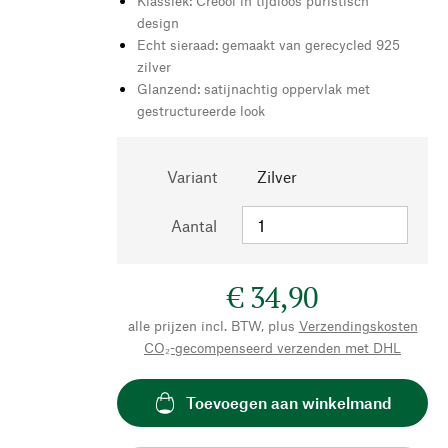
Klassiek: Creool in tijdloos puristisch
design
Echt sieraad: gemaakt van gerecycled 925
zilver
Glanzend: satijnachtig oppervlak met
gestructureerde look
Variant
Zilver
Aantal
€ 34,90
alle prijzen incl. BTW, plus
Verzendingskosten
CO₂-gecompenseerd verzenden met DHL
Toevoegen aan winkelmand