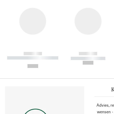
------------
------------
----------- ----------- ----------
----------- -----------
-
--,-- €
--,-- €
K
Advies, r
wensen - 