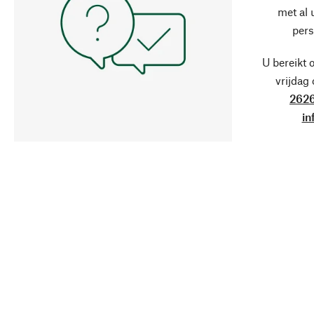
met al
pers
U bereikt 
vrijdag
2626
in