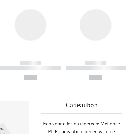
------------
------------
----------- ----------- ----------
----------- ----------- ----------
- -----------
-
--,-- €
--,-- €
Cadeaubon
Een voor alles en iedereen: Met onze
PDF-cadeaubon bieden wij u de