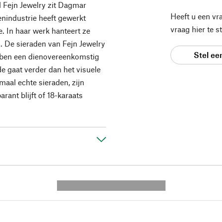
l Fejn Jewelry zit Dagmar
Heeft u een vr
enindustrie heeft gewerkt
vraag hier te 
e. In haar werk hanteert ze
h. De sieraden van Fejn Jewelry
Stel ee
ebben een dienovereenkomstig
e gaat verder dan het visuele
emaal echte sieraden, zijn
rant blijft of 18-karaats
---------- --------------