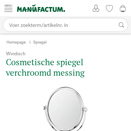
Passer au contenu
Account
Kijklijst
€ 0
Homepage
Spiegel
Windisch
Cosmetische spiegel
verchroomd messing