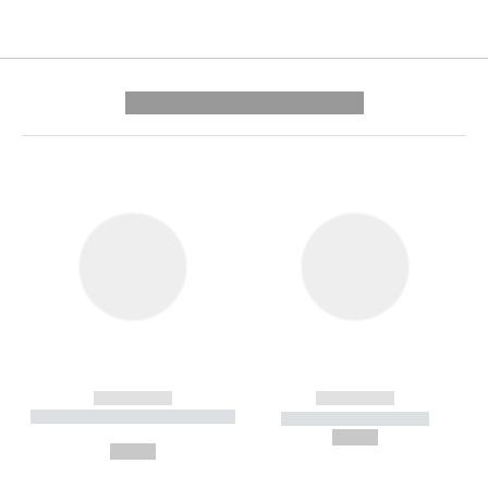
---------- --------------
------------
------------
----------- ----------- --------
----------- -----------
---
--,-- €
--,-- €