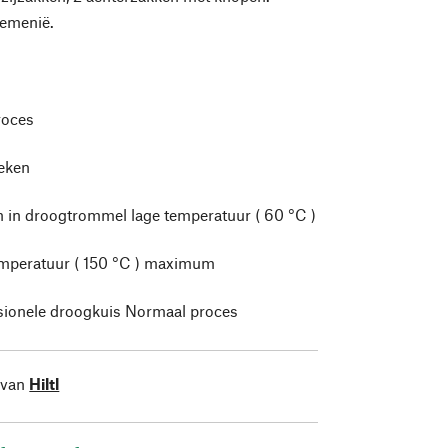
emenië.
roces
leken
 in droogtrommel lage temperatuur ( 60 °C )
mperatuur ( 150 °C ) maximum
sionele droogkuis Normaal proces
 van
Hiltl