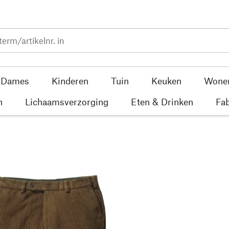
Dames
Kinderen
Tuin
Keuken
Wone
n
Lichaamsverzorging
Eten & Drinken
Fab