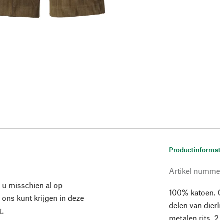
Productinformat
Artikel numme
 u misschien al op
100% katoen. O
j ons kunt krijgen in deze
delen van dier
t.
metalen rits. 