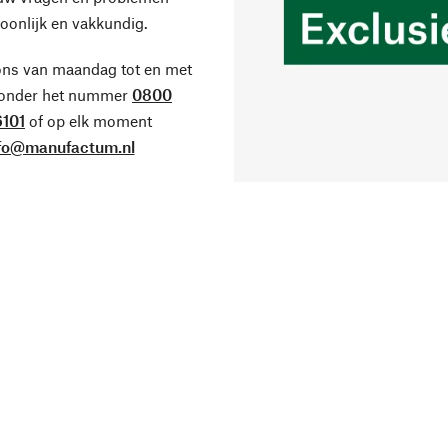
oonlijk en vakkundig.
ons van maandag tot en met
 onder het nummer
0800
101
of op elk moment
fo@manufactum.nl