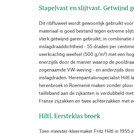
Stapelvast en slijtvast. Getwijnd
Dit ribfluweel wordt gewoonlijk gebruikt voo
materiaal is goed bestand tegen extreme slijt
sterk getwijnd garen gebruikt; in combinatie
inslagdraaddichtheid - 55 draden per centimet
veerkrachtig weefsel (500 g/m²) met een ho
enerzijds door de manier waarop de pooldraad
zogenaamde VW-weving - en anderzijds door 
inslagdraden. Herenpantalonspecialist Hiltl l
herenbroek in Roemenië maken zonder plooi 
tailleband aan de zijkanten is verdubbeld met
Franse zijzakken en twee achterzakken met 
Hiltl. Eersteklas broek
Toen meester-kleermaker Fritz Hiltl in 1955 z