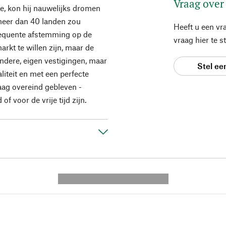
Vraag over
e, kon hij nauwelijks dromen
n meer dan 40 landen zou
Heeft u een vr
sequente afstemming op de
vraag hier te 
arkt te willen zijn, maar de
andere, eigen vestigingen, maar
Stel ee
teit en met een perfecte
aag overeind gebleven -
 voor de vrije tijd zijn.
---------- --------------