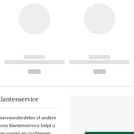
------------
------------
----------- ----------- ----------
----------- ----------- ----------
-
-
--,-- €
--,-- €
lantenservice
eserveonderdelen of andere
ons klantenservice helpt u
 uw vragen en problemen