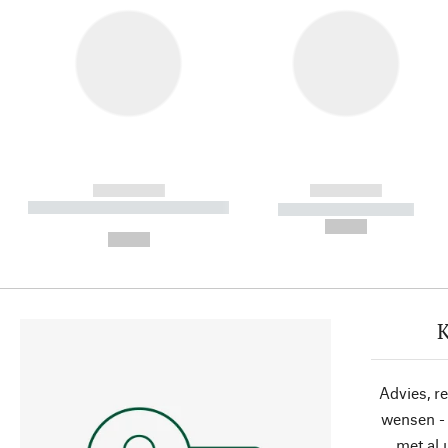
------------
------------
----------- ----------- ----------
----------- -----------
-
--,-- €
--,-- €
K
Advies, r
wensen - 
met al