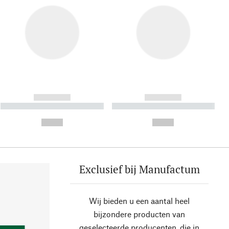
------------
------------
----------- ----------- ----------
----------- ----------- ----------
- -----------
-
--,-- €
--,-- €
Exclusief bij Manufactum
Wij bieden u een aantal heel
bijzondere producten van
geselecteerde producenten, die in