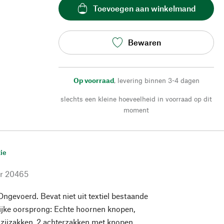
Toevoegen aan winkelmand
Bewaren
Op voorraad
,
levering binnen 3-4 dagen
slechts een kleine hoeveelheid in voorraad op dit
moment
ie
r
20465
ngevoerd. Bevat niet uit textiel bestaande
lijke oorsprong: Echte hoornen knopen,
2 zijzakken, 2 achterzakken met knopen.