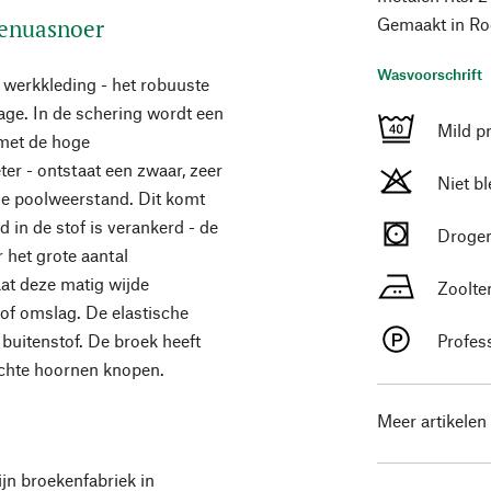
 genuasnoer
Gemaakt in Ro
Wasvoorschrift
r werkkleding - het robuuste
age. In de schering wordt een
Mild p
 met de hoge
er - ontstaat een zwaar, zeer
Niet b
ge poolweerstand. Dit komt
 in de stof is verankerd - de
Drogen
het grote aantal
aat deze matig wijde
Zoolte
of omslag. De elastische
 buitenstof. De broek heeft
Profes
echte hoornen knopen.
Meer artikelen
ijn broekenfabriek in