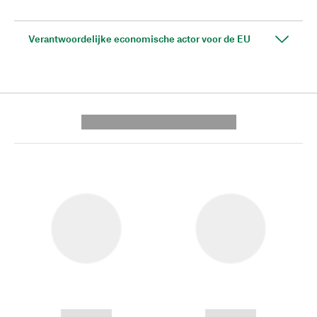
Verantwoordelijke economische actor voor de EU
---------- --------------
------------
------------