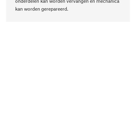
onderdelen kan worden vervangen en mechanica
Naar boven
kan worden gerepareerd.
Bewust
Bij onze productkeuze staat de duurzaamheid
centraal. Wij kiezen voor natuurlijke
bestanddelen en materialen, die kunnen worden
verzorgd, evenals op een efficiënt gebruik van
hulpbronnen en sociaal aanvaardbare productie.
Geselecteerd
Als uw competente partner werken wij