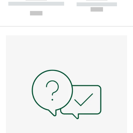
----------- ----------- --------
----------- -----------
---
--,-- €
--,-- €