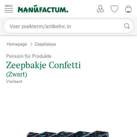
Passer au contenu
Account
Kijklijst
€ 0
Homepage
Zeepbakjes
Pension für Produkte
Zeepbakje Confetti
(Zwart)
Vierkant