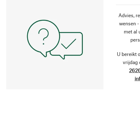
Advies, r
wensen - 
met al
pers
U bereikt 
vrijdag
2626
in