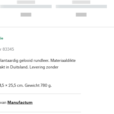
------------
------------
----------- ----------- ----------
----------- ----------- ----------
- -----------
-
--,-- €
--,-- €
ie
r
83345
antaardig gelooid rundleer. Materiaaldikte
kt in Duitsland. Levering zonder
34,5 × 25,5 cm. Gewicht 780 g.
 van
Manufactum