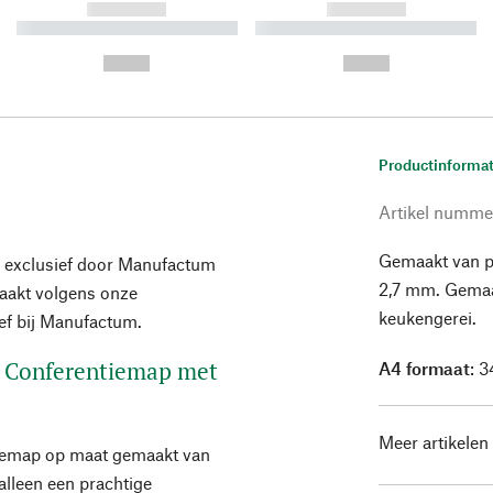
------------
------------
----------- ----------- ----------
----------- ----------- ----------
-
-
--,-- €
--,-- €
Productinformat
Artikel numme
Gemaakt van pl
 exclusief door Manufactum
2,7 mm. Gemaa
maakt volgens onze
keukengerei.
ief bij Manufactum.
e. Conferentiemap met
A4 formaat
: 
Meer artikelen
tiemap op maat gemaakt van
 alleen een prachtige