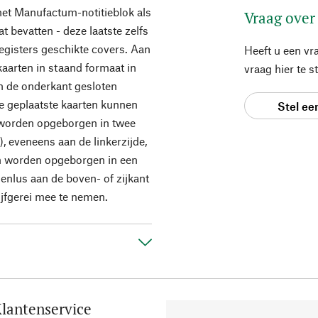
 het Manufactum-notitieblok als
Vraag over
bevatten - deze laatste zelfs
registers geschikte covers. Aan
Heeft u een vr
aarten in staand formaat in
vraag hier te 
de onderkant gesloten
e geplaatste kaarten kunnen
Stel ee
worden opgeborgen in twee
, eveneens aan de linkerzijde,
en worden opgeborgen in een
enlus aan de boven- of zijkant
ijfgerei mee te nemen.
lantenservice