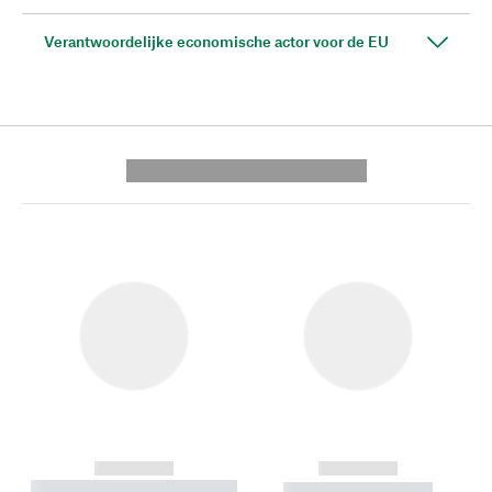
Verantwoordelijke economische actor voor de EU
---------- --------------
------------
------------
----------- ----------- --------
----------- -----------