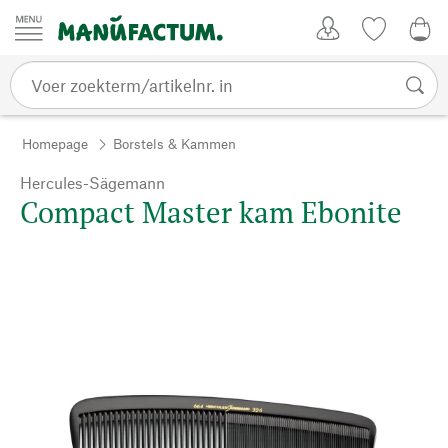
Passer au contenu
Account
Kijklijst
€ 0
Homepage
Borstels & Kammen
Hercules-Sägemann
Compact Master kam Ebonite