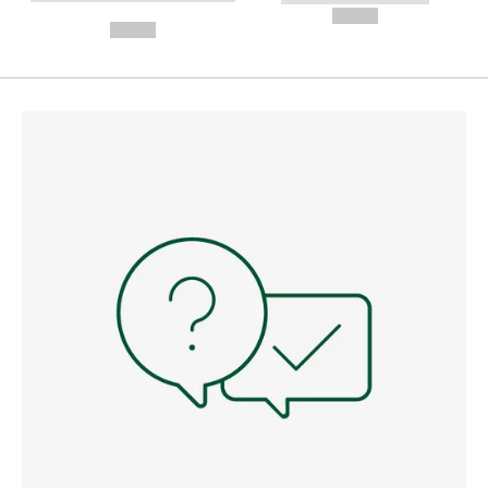
---
--,-- €
--,-- €