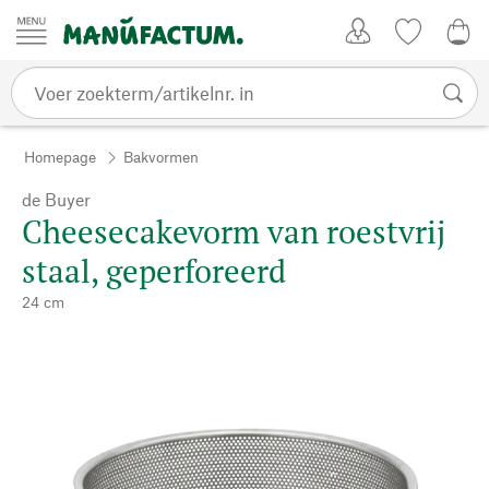
Passer au contenu
Account
Kijklijst
€ 0
Homepage
Bakvormen
de Buyer
Cheesecakevorm van roestvrij
staal, geperforeerd
24 cm