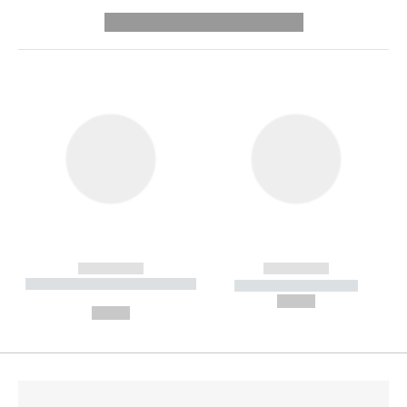
---------- --------------
------------
------------
----------- ----------- --------
----------- -----------
---
--,-- €
--,-- €