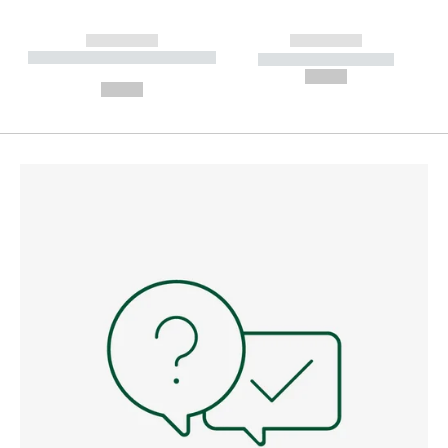
------------
------------
----------- ----------- --------
----------- -----------
---
--,-- €
--,-- €