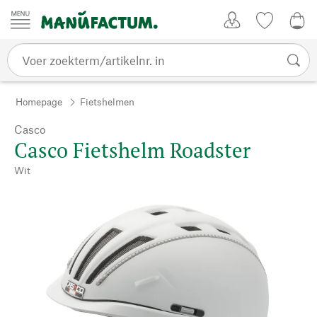
Passer au contenu
Account
Kijklijst
€ 0
Homepage
Fietshelmen
Casco
Casco Fietshelm Roadster
Wit