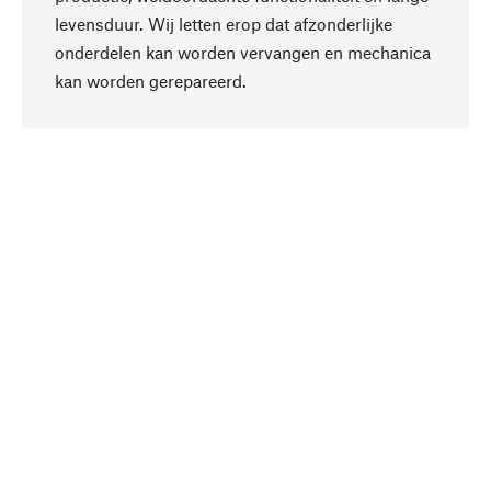
levensduur. Wij letten erop dat afzonderlijke
onderdelen kan worden vervangen en mechanica
Naar boven
kan worden gerepareerd.
Bewust
Bij onze productkeuze staat de duurzaamheid
centraal. Wij kiezen voor natuurlijke
bestanddelen en materialen, die kunnen worden
verzorgd, evenals op een efficiënt gebruik van
hulpbronnen en sociaal aanvaardbare productie.
Geselecteerd