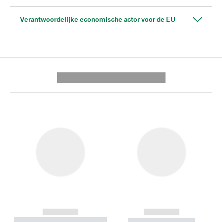
Verantwoordelijke economische actor voor de EU
---------- --------------
------------
------------
----------- ----------- --------
----------- -----------