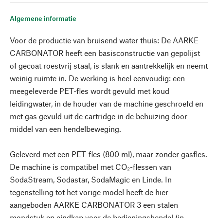
Algemene informatie
Voor de productie van bruisend water thuis: De AARKE
CARBONATOR heeft een basisconstructie van gepolijst
of gecoat roestvrij staal, is slank en aantrekkelijk en neemt
weinig ruimte in. De werking is heel eenvoudig: een
meegeleverde PET-fles wordt gevuld met koud
leidingwater, in de houder van de machine geschroefd en
met gas gevuld uit de cartridge in de behuizing door
middel van een hendelbeweging.
Geleverd met een PET-fles (800 ml), maar zonder gasfles.
De machine is compatibel met CO₂-flessen van
SodaStream, Sodastar, SodaMagic en Linde. In
tegenstelling tot het vorige model heeft de hier
aangeboden AARKE CARBONATOR 3 een stalen
mondstuk en eindkap voor de bedieningshendel (in