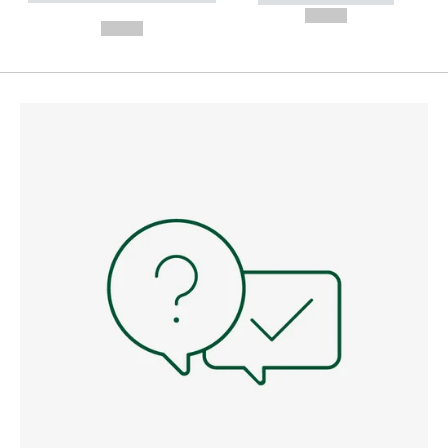
---
--,-- €
--,-- €