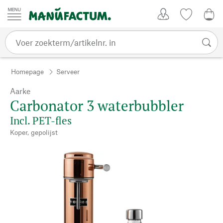
Passer au contenu
Account
Kijklijst
€ 0
Homepage
Serveer
Aarke
Carbonator 3 waterbubbler
Incl. PET-fles
Koper, gepolijst