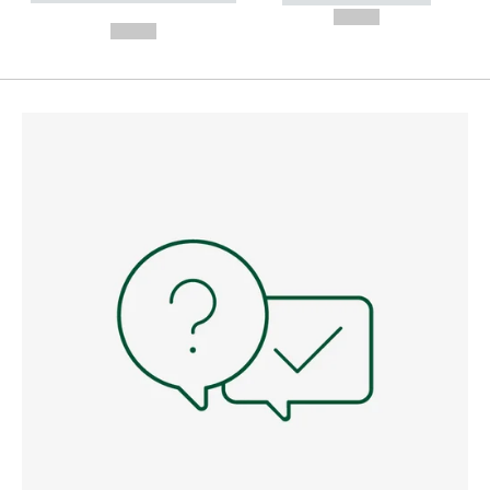
---
--,-- €
--,-- €