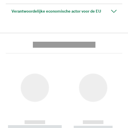
Verantwoordelijke economische actor voor de EU
---------- --------------
------------
------------
----------- ----------- --------
----------- -----------