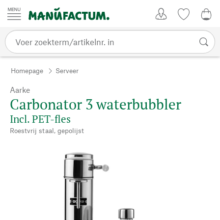
Passer au contenu
Account
Kijklijst
€ 0
Homepage
Serveer
Aarke
Carbonator 3 waterbubbler
Incl. PET-fles
Roestvrij staal, gepolijst