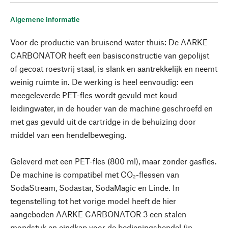
Algemene informatie
Voor de productie van bruisend water thuis: De AARKE
CARBONATOR heeft een basisconstructie van gepolijst
of gecoat roestvrij staal, is slank en aantrekkelijk en neemt
weinig ruimte in. De werking is heel eenvoudig: een
meegeleverde PET-fles wordt gevuld met koud
leidingwater, in de houder van de machine geschroefd en
met gas gevuld uit de cartridge in de behuizing door
middel van een hendelbeweging.
Geleverd met een PET-fles (800 ml), maar zonder gasfles.
De machine is compatibel met CO₂-flessen van
SodaStream, Sodastar, SodaMagic en Linde. In
tegenstelling tot het vorige model heeft de hier
aangeboden AARKE CARBONATOR 3 een stalen
mondstuk en eindkap voor de bedieningshendel (in