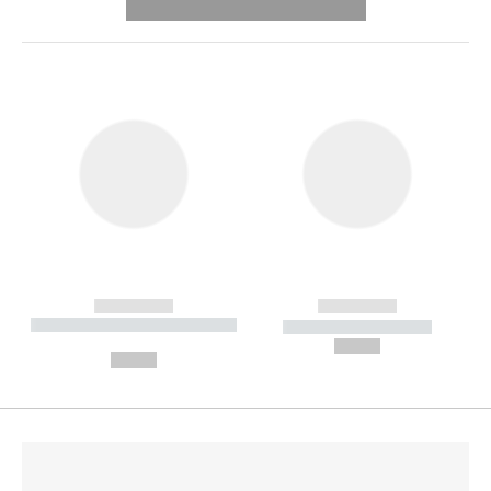
---------- --------------
------------
------------
----------- ----------- --------
----------- -----------
---
--,-- €
--,-- €