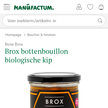
Passer au contenu
Account
Kijklijst
€ 0
Homepage
Bouillon & fondsen
Bone Brox
Brox bottenbouillon
biologische kip