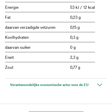
Energie
53 kJ / 12 kcal
Fat
0,23 g
daarvan verzadigde vetzuren
0,15 g
Koolhydraten
0,3 g
daarvan suiker
0 g
Eiwit
2,3 g
Zout
0,77 g
Verantwoordelijke economische actor voor de EU