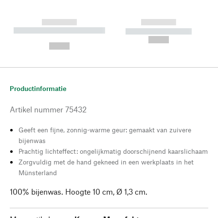
------------
------------
----------- ----------- --------
----------- -----------
---
--,-- €
--,-- €
Productinformatie
Artikel nummer
75432
Geeft een fijne, zonnig-warme geur: gemaakt van zuivere
bijenwas
Prachtig lichteffect: ongelijkmatig doorschijnend kaarslichaam
Zorgvuldig met de hand gekneed in een werkplaats in het
Münsterland
100% bijenwas. Hoogte 10 cm, Ø 1,3 cm.