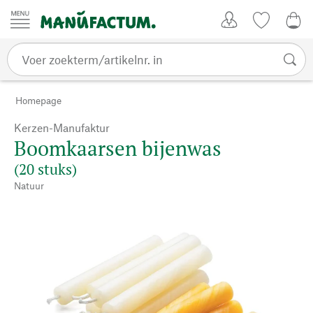
Passer au contenu
Account
Kijklijst
€ 0
Homepage
Kerzen-Manufaktur
Boomkaarsen bijenwas
(20 stuks)
Natuur