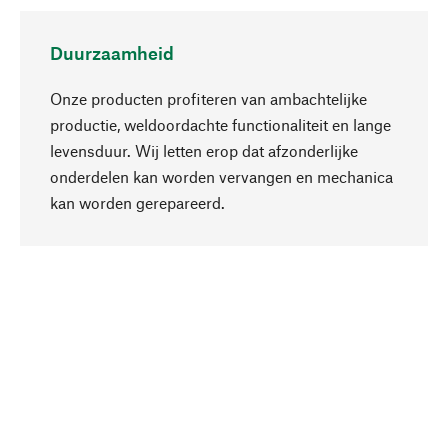
Duurzaamheid
Onze producten profiteren van ambachtelijke
productie, weldoordachte functionaliteit en lange
levensduur. Wij letten erop dat afzonderlijke
onderdelen kan worden vervangen en mechanica
Naar boven
kan worden gerepareerd.
Bewust
Bij onze productkeuze staat de duurzaamheid
centraal. Wij kiezen voor natuurlijke
bestanddelen en materialen, die kunnen worden
verzorgd, evenals op een efficiënt gebruik van