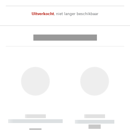
Uitverkocht
,
niet langer beschikbaar
---------- --------------
------------
------------
----------- ----------- --------
----------- -----------
---
--,-- €