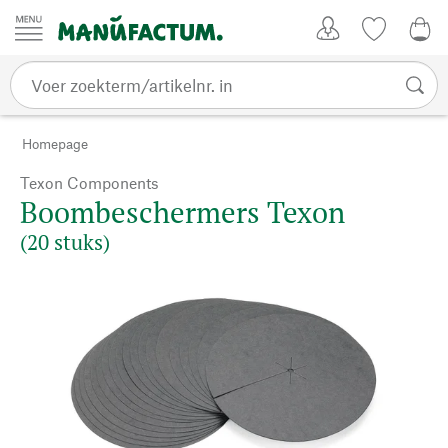
Passer au contenu
Account
Kijklijst
€ 0
Homepage
Texon Components
Boombeschermers Texon
(20 stuks)