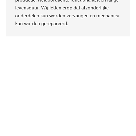
levensduur. Wij letten erop dat afzonderlijke
onderdelen kan worden vervangen en mechanica
Naar boven
kan worden gerepareerd.
Bewust
Bij onze productkeuze staat de duurzaamheid
centraal. Wij kiezen voor natuurlijke
bestanddelen en materialen, die kunnen worden
verzorgd, evenals op een efficiënt gebruik van
hulpbronnen en sociaal aanvaardbare productie.
Geselecteerd