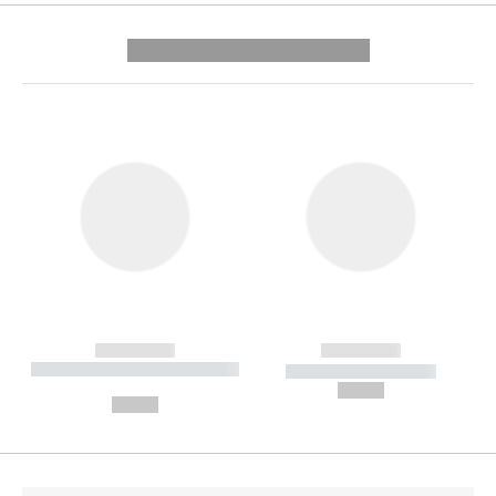
---------- --------------
------------
------------
----------- ----------- --------
----------- -----------
---
--,-- €
--,-- €