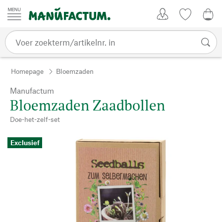
Passer au contenu
Account
Kijklijst
€ 0
Homepage
Bloemzaden
Manufactum
Bloemzaden Zaadbollen
Doe-het-zelf-set
Exclusief