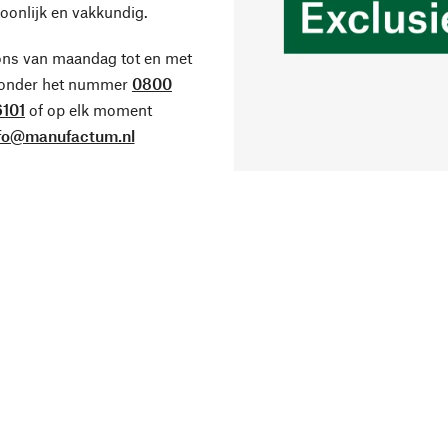
oonlijk en vakkundig.
ons van maandag tot en met
 onder het nummer
0800
101
of op elk moment
fo@manufactum.nl