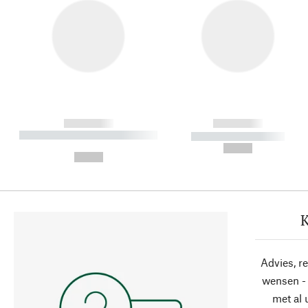
------------
------------
----------- ----------- ----------
----------- -----------
-
--,-- €
--,-- €
K
Advies, r
wensen - 
met al