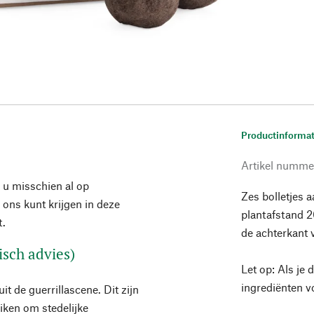
Productinformat
Artikel numme
 u misschien al op
Zes bolletjes 
j ons kunt krijgen in deze
plantafstand 20
t.
de achterkant 
isch advies)
Let op: Als je 
ingrediënten v
t de guerrillascene. Dit zijn
iken om stedelijke