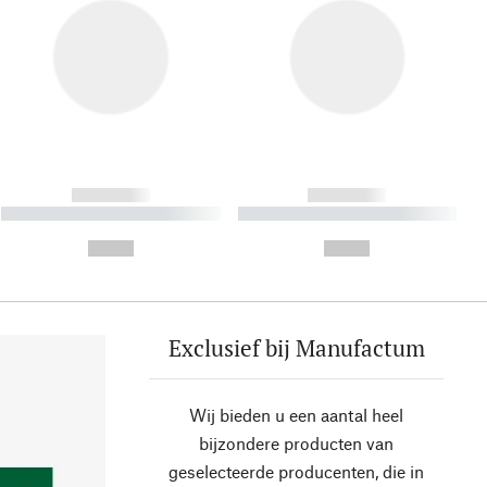
------------
------------
----------- ----------- ----------
----------- ----------- ----------
- -----------
-
--,-- €
--,-- €
Exclusief bij Manufactum
Wij bieden u een aantal heel
bijzondere producten van
geselecteerde producenten, die in