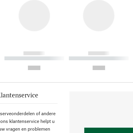
------------
------------
----------- ----------- ----------
----------- ----------- ----------
-
-
--,-- €
--,-- €
lantenservice
eserveonderdelen of andere
ons klantenservice helpt u
 uw vragen en problemen