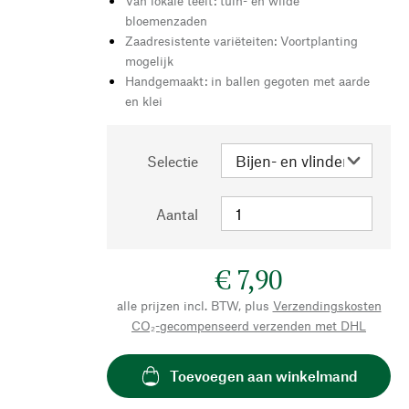
Van lokale teelt: tuin- en wilde
bloemenzaden
Zaadresistente variëteiten: Voortplanting
mogelijk
Handgemaakt: in ballen gegoten met aarde
en klei
Selectie
Aantal
€ 7,90
alle prijzen incl. BTW, plus
Verzendingskosten
CO₂-gecompenseerd verzenden met DHL
Toevoegen aan winkelmand