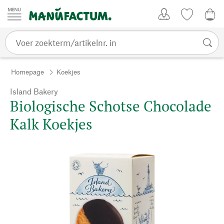
Passer au contenu
Account
Kijklijst
€ 0
Homepage
Koekjes
Island Bakery
Biologische Schotse Chocolade
Kalk Koekjes