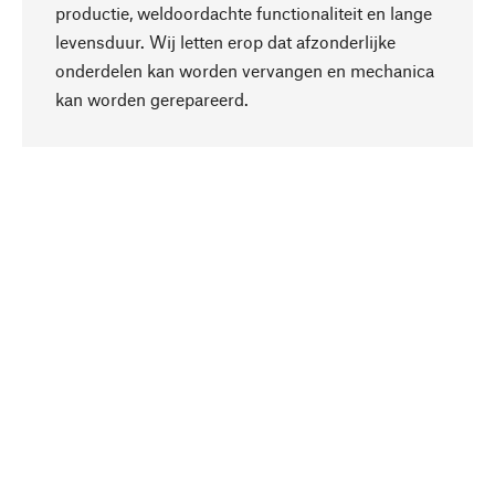
productie, weldoordachte functionaliteit en lange
levensduur. Wij letten erop dat afzonderlijke
onderdelen kan worden vervangen en mechanica
Naar boven
kan worden gerepareerd.
Bewust
Bij onze productkeuze staat de duurzaamheid
centraal. Wij kiezen voor natuurlijke
bestanddelen en materialen, die kunnen worden
verzorgd, evenals op een efficiënt gebruik van
hulpbronnen en sociaal aanvaardbare productie.