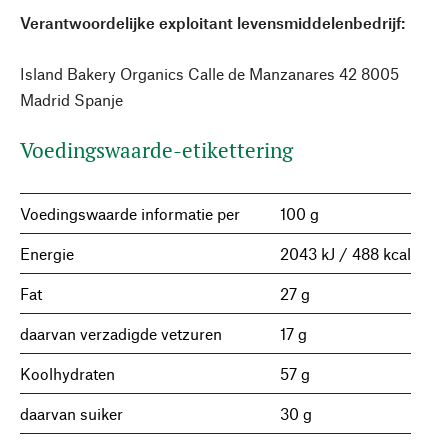
Verantwoordelijke exploitant levensmiddelenbedrijf:
Island Bakery Organics Calle de Manzanares 42 8005
Madrid Spanje
Voedingswaarde-etikettering
Voedingswaarde informatie per
100 g
Energie
2043 kJ / 488 kcal
Fat
27 g
daarvan verzadigde vetzuren
17 g
Koolhydraten
57 g
daarvan suiker
30 g