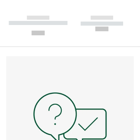
------------
------------
----------- ----------- --------
----------- -----------
---
--,-- €
--,-- €