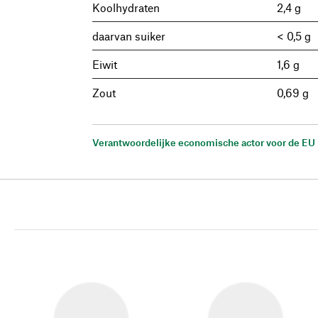
Koolhydraten
2,4 g
daarvan suiker
< 0,5 g
Eiwit
1,6 g
Zout
0,69 g
Verantwoordelijke economische actor voor de EU