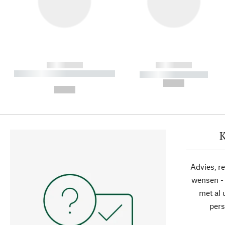
------------
------------
----------- ----------- ----------
----------- -----------
-
--,-- €
--,-- €
K
Advies, r
wensen - 
met al
pers