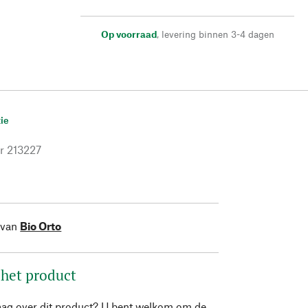
Op voorraad
,
levering binnen 3-4 dagen
ie
r
213227
 van
Bio Orto
 het product
aag over dit product? U bent welkom om de