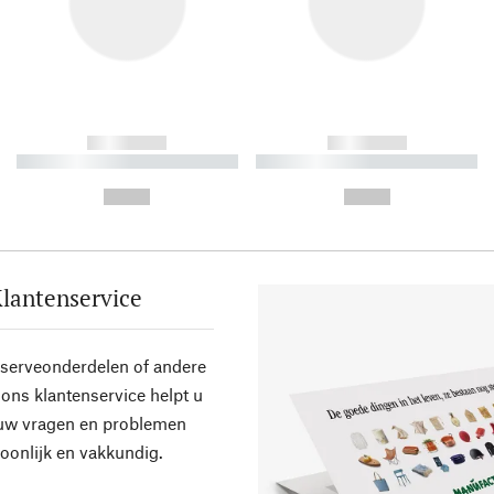
------------
------------
----------- ----------- ----------
----------- ----------- ----------
-
-
--,-- €
--,-- €
lantenservice
eserveonderdelen of andere
ons klantenservice helpt u
 uw vragen en problemen
oonlijk en vakkundig.