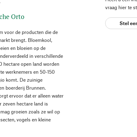
.
vraag hier te 
sche Orto
Stel ee
am voor de producten die de
markt brengt. Bloemkool,
oeien en bloeien op de
onderverdeeld in verschillende
00 hectare open land worden
aste werknemers en 50-150
gio komt. De zuinige
gen boerderij Brunnen.
gt ervoor dat er alleen water
r zeven hectare land is
 mag groeien zoals ze wil op
insecten, vogels en kleine