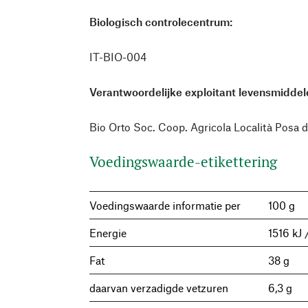
Biologisch controlecentrum:
IT-BIO-004
Verantwoordelijke exploitant levensmiddele
Bio Orto Soc. Coop. Agricola Località Posa de
Voedingswaarde-etikettering
Voedingswaarde informatie per
100 g
Energie
1516 kJ 
Fat
38 g
daarvan verzadigde vetzuren
6,3 g