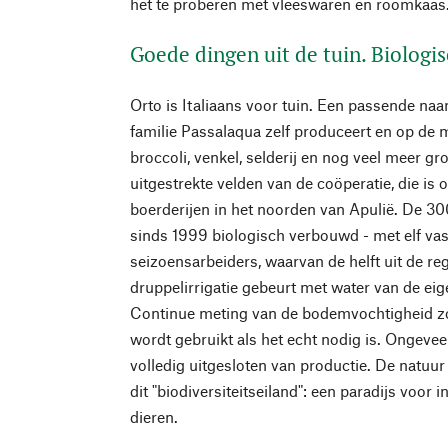
het te proberen met vleeswaren en roomkaas
Goede dingen uit de tuin. Biologi
Orto is Italiaans voor tuin. Een passende na
familie Passalaqua zelf produceert en op de 
broccoli, venkel, selderij en nog veel meer gr
uitgestrekte velden van de coöperatie, die is 
boerderijen in het noorden van Apulië. De 3
sinds 1999 biologisch verbouwd - met elf v
seizoensarbeiders, waarvan de helft uit de re
druppelirrigatie gebeurt met water van de ei
Continue meting van de bodemvochtigheid zor
wordt gebruikt als het echt nodig is. Ongevee
volledig uitgesloten van productie. De natuur
dit "biodiversiteitseiland": een paradijs voor 
dieren.