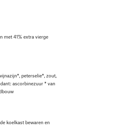
n met 41% extra vierge
ijnazijn*, peterselie*, zout,
xidant: ascorbinezuur * van
ndbouw
de koelkast bewaren en