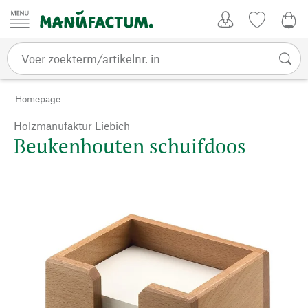
Passer au contenu
Account
Kijklijst
€ 0
Homepage
Holzmanufaktur Liebich
Beukenhouten schuifdoos