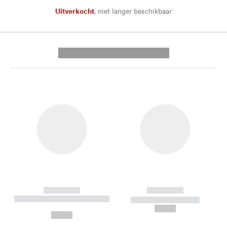
Uitverkocht
,
niet langer beschikbaar
---------- --------------
------------
------------
----------- ----------- --------
----------- -----------
---
--,-- €
--,-- €