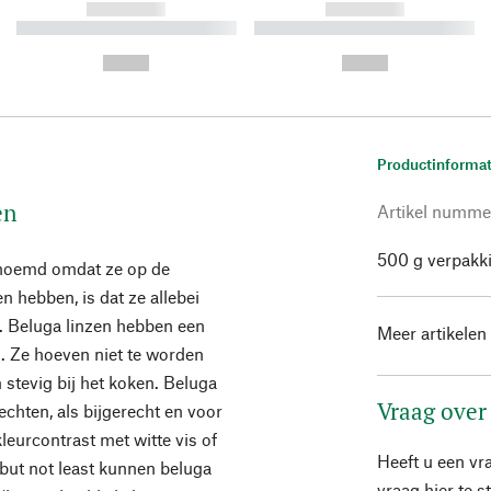
------------
------------
----------- ----------- ----------
----------- ----------- ----------
-
-
--,-- €
--,-- €
Productinformat
en
Artikel numme
500 g verpakk
enoemd omdat ze op de
n hebben, is dat ze allebei
 Beluga linzen hebben een
Meer artikelen
. Ze hoeven niet te worden
stevig bij het koken. Beluga
Vraag over
echten, als bijgerecht en voor
leurcontrast met witte vis of
Heeft u een vr
 but not least kunnen beluga
vraag hier te 