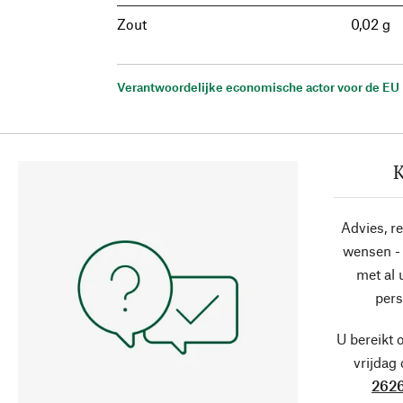
Zout
0,02 g
Verantwoordelijke economische actor voor de EU
K
Advies, r
wensen - 
met al
pers
U bereikt 
vrijdag
2626