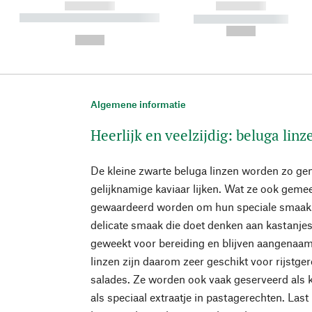
------------
------------
----------- ----------- ----------
----------- -----------
-
--,-- €
--,-- €
Algemene informatie
Heerlijk en veelzijdig: beluga linz
De kleine zwarte beluga linzen worden zo g
gelijknamige kaviaar lijken. Wat ze ook gemee
gewaardeerd worden om hun speciale smaak.
delicate smaak die doet denken aan kastanjes
geweekt voor bereiding en blijven aangenaam 
linzen zijn daarom zeer geschikt voor rijstger
salades. Ze worden ook vaak geserveerd als k
als speciaal extraatje in pastagerechten. Last