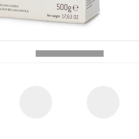
---------- --------------