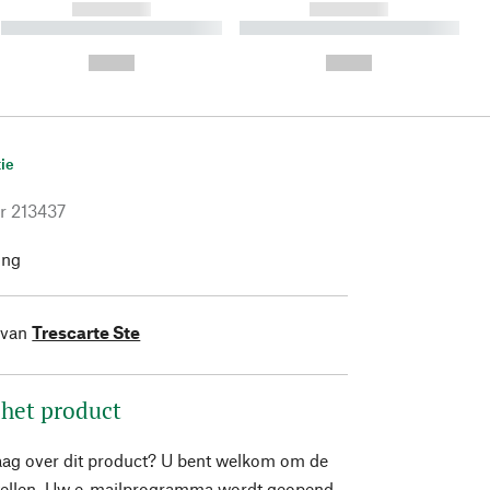
------------
------------
----------- ----------- ----------
----------- ----------- ----------
- -----------
-
--,-- €
--,-- €
ie
r
213437
ing
 van
Trescarte Ste
 het product
aag over dit product? U bent welkom om de
stellen. Uw e-mailprogramma wordt geopend.