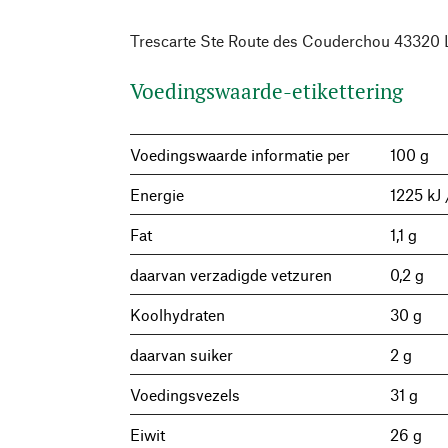
Trescarte Ste Route des Couderchou 43320 
Voedingswaarde-etikettering
Voedingswaarde informatie per
100 g
Energie
1225 kJ 
Fat
1,1 g
daarvan verzadigde vetzuren
0,2 g
Koolhydraten
30 g
daarvan suiker
2 g
Voedingsvezels
31 g
Eiwit
26 g