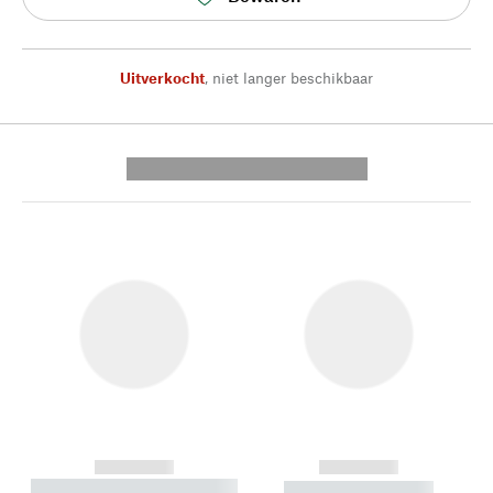
Uitverkocht
,
niet langer beschikbaar
---------- --------------
------------
------------
----------- ----------- --------
----------- -----------