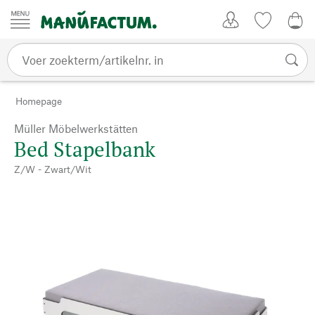
Passer au contenu
Account
Kijklijst
€ 0
Homepage
Müller Möbelwerkstätten
Bed Stapelbank
Z/W - Zwart/Wit