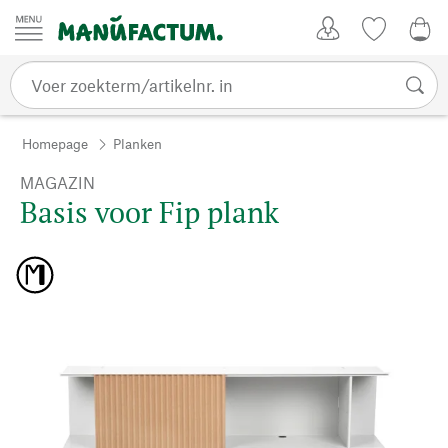
Passer au contenu
Account
Kijklijst
€ 0
Homepage
Planken
MAGAZIN
Basis voor Fip plank