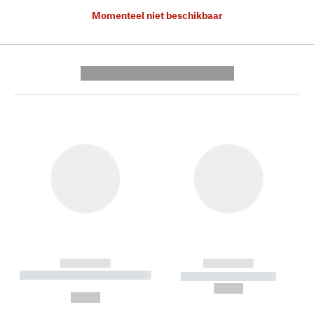
Momenteel niet beschikbaar
---------- --------------
------------
------------
----------- ----------- --------
----------- -----------
---
--,-- €
--,-- €