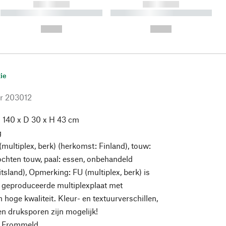
------------
------------
----------- ----------- ----------
----------- ----------- ----------
- -----------
-
--,-- €
--,-- €
ie
r
203012
 140 x D 30 x H 43 cm
g
multiplex, berk) (herkomst: Finland), touw:
ochten touw, paal: essen, onbehandeld
tsland), Opmerking: FU (multiplex, berk) is
l geproduceerde multiplexplaat met
 hoge kwaliteit. Kleur- en textuurverschillen,
 en druksporen zijn mogelijk!
 Frommeld