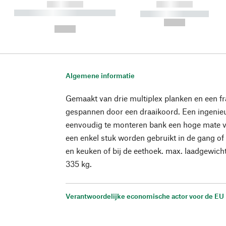
------------
------------
----------- ----------- ----------
----------- -----------
-
--,-- €
--,-- €
Algemene informatie
Gemaakt van drie multiplex planken en een f
gespannen door een draaikoord. Een ingenieu
eenvoudig te monteren bank een hoge mate van
een enkel stuk worden gebruikt in de gang o
en keuken of bij de eethoek. max. laadgewich
335 kg.
Verantwoordelijke economische actor voor de EU