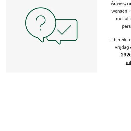
Advies, r
wensen - 
met al
pers
U bereikt 
vrijdag
2626
in