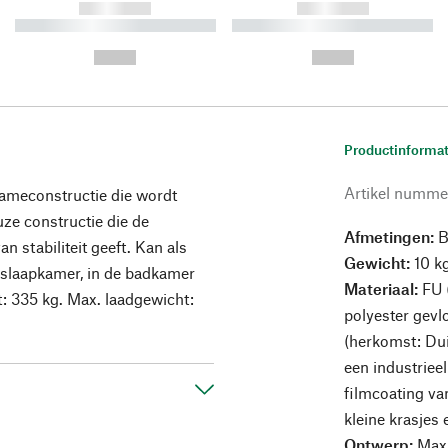
------------
------------
----------- ----------- ----------
----------- ----------- ----------
-
-
--,-- €
--,-- €
Productinformat
Artikel numme
rameconstructie die wordt
ze constructie die de
Afmetingen:
B
 stabiliteit geeft. Kan als
Gewicht:
10 k
f slaapkamer, in de badkamer
Materiaal:
FU (
t: 335 kg. Max. laadgewicht:
polyester gevl
(herkomst: Dui
een industriee
filmcoating van
kleine krasjes
Ontwerp:
Max