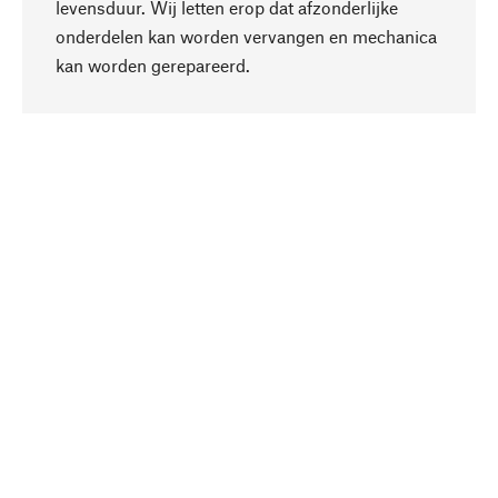
levensduur. Wij letten erop dat afzonderlijke
onderdelen kan worden vervangen en mechanica
Naar boven
kan worden gerepareerd.
Bewust
Bij onze productkeuze staat de duurzaamheid
centraal. Wij kiezen voor natuurlijke
bestanddelen en materialen, die kunnen worden
verzorgd, evenals op een efficiënt gebruik van
hulpbronnen en sociaal aanvaardbare productie.
Geselecteerd