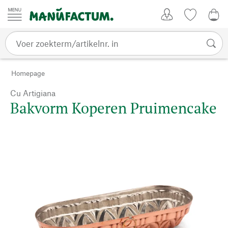
Passer au contenu
Account
Kijklijst
€ 0
Homepage
Cu Artigiana
Bakvorm Koperen Pruimencake