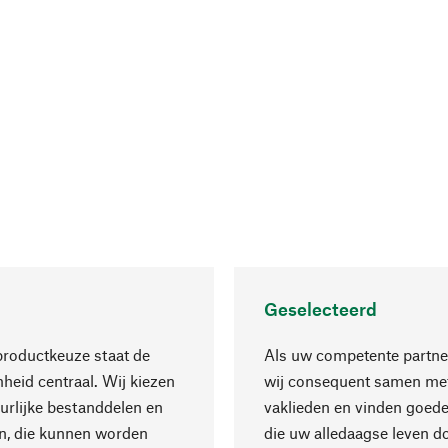
Geselecteerd
productkeuze staat de
Als uw competente partne
eid centraal. Wij kiezen
wij consequent samen met
urlijke bestanddelen en
vaklieden en vinden goede
n, die kunnen worden
die uw alledaagse leven d