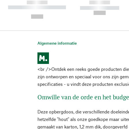
------------
------------
----------- ----------- ----------
----------- -----------
-
--,-- €
--,-- €
Algemene informatie
<br />Ontdek een reeks goede producten die
zijn ontworpen en speciaal voor ons zijn ge
specificaties - u vindt deze producten exclus
Omwille van de orde en het budge
Deze opbergdoos, die verschillende doeleinde
hetzelfde "hout" als onze goedkope maar uiter
gemaakt van karton, 1,2 mm dik, doorgeverfd 