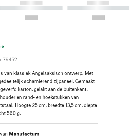
------------
------------
----------- ----------- ----------
----------- ----------- ----------
- -----------
-
--,-- €
--,-- €
ie
r
79452
s van klassiek Angelsaksisch ontwerp. Met
gedeeltelijk scharnierend zijpaneel. Gemaakt
geverfd karton, gelakt aan de buitenkant.
thouder en rand- en hoekstukken van
atstaal. Hoogte 25 cm, breedte 13,5 cm, diepte
cht 560 g.
 van
Manufactum