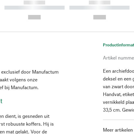
------------
------------
----------- ----------- ----------
----------- ----------- ----------
-
-
--,-- €
--,-- €
Productinformat
Artikel numme
Een archiefdoo
 exclusief door Manufactum
deksel en een 
maakt volgens onze
van zwart door
ief bij Manufactum.
Handvat, etike
t
vernikkeld pla
33,5 cm. Gewi
n dient, is gesneden uit
st robuuste koffers. Hij is
Meer artikelen
en mat gelakt. Voor de