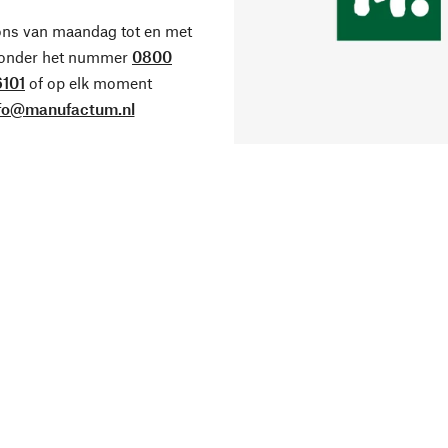
ons van maandag tot en met
 onder het nummer
0800
101
of op elk moment
fo@manufactum.nl