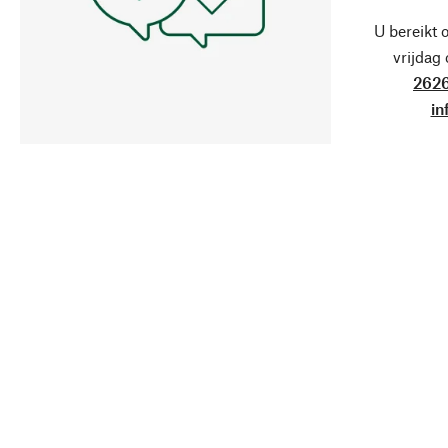
U bereikt 
vrijdag
2626
in