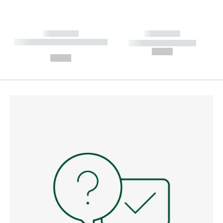
------------
------------
----------- ----------- --------
----------- -----------
---
--,-- €
--,-- €