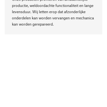
productie, weldoordachte functionaliteit en lange
levensduur. Wij letten erop dat afzonderlijke
onderdelen kan worden vervangen en mechanica
Naar boven
kan worden gerepareerd.
Bewust
Bij onze productkeuze staat de duurzaamheid
centraal. Wij kiezen voor natuurlijke
bestanddelen en materialen, die kunnen worden
verzorgd, evenals op een efficiënt gebruik van
hulpbronnen en sociaal aanvaardbare productie.