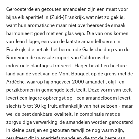
Geroosterde en gezouten amandelen zijn een must voor
bijna elk aperitief in (Zuid-)Frankrijk, wat niet zo gek is,
want hun aromatische maar niet overheersende smaak
harmonieert goed met een glas wijn. Die van ons komen
van Jean Hager, een van de laatste amandelboeren in
Frankrijk, die net als het beroemde Gallische dorp van de
Romeinen de massale import van Californische
industriële plantages trotseert. Hager bezit tien hectare
land aan de voet van de Mont Bouquet op de grens met de
Ardèche, waarop hij ongeveer 2000 amandel-, olijf- en
perzikbomen in gemengde teelt teelt. Deze vorm van teelt
levert een lagere opbrengst op - een amandelboom levert
slechts 5 tot 30 kg fruit, afhankelijk van het seizoen - maar
wel de best denkbare kwaliteit. In combinatie met de
zorgvuldige verwerking, de amandelen worden geroosterd
in kleine partijen en gezouten terwijl ze nog warm zijn,
resulteert dit in aperitiefamandelen die tot de beste van