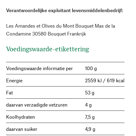
Verantwoordelijke exploitant levensmiddelenbedrijf:
Les Amandes et Olives du Mont Bouquet Mas de la
Condamine 30580 Bouquet Frankrijk
Voedingswaarde-etikettering
Voedingswaarde informatie per
100 g
Energie
2559 kJ / 619 kcal
Fat
53 g
daarvan verzadigde vetzuren
4 g
Koolhydraten
7,5 g
daarvan suiker
4,9 g