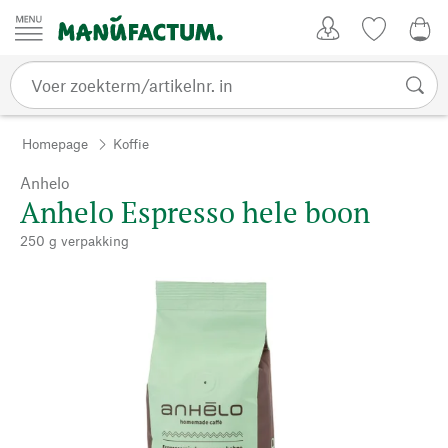
Passer au contenu
Account
Kijklijst
€ 0
Homepage
Koffie
Anhelo
Anhelo Espresso hele boon
250 g verpakking