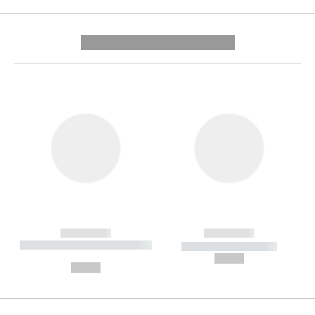
---------- --------------
------------
------------
----------- ----------- --------
----------- -----------
---
--,-- €
--,-- €