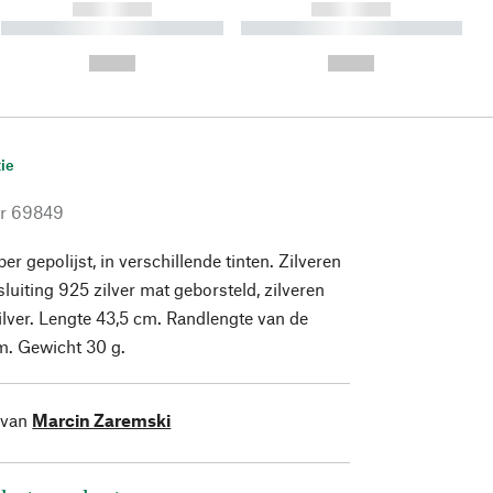
------------
------------
----------- ----------- ----------
----------- ----------- ----------
- -----------
-
--,-- €
--,-- €
ie
r
69849
 gepolijst, in verschillende tinten. Zilveren
sluiting 925 zilver mat geborsteld, zilveren
zilver. Lengte 43,5 cm. Randlengte van de
. Gewicht 30 g.
 van
Marcin Zaremski