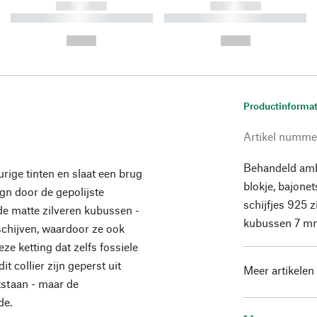
------------
------------
----------- ----------- ----------
----------- ----------- ----------
-
-
--,-- €
--,-- €
Productinformat
Artikel numme
Behandeld amber
urige tinten en slaat een brug
blokje, bajonet
gn door de gepolijste
schijfjes 925 
e matte zilveren kubussen -
kubussen 7 mm
schijven, waardoor ze ook
eze ketting dat zelfs fossiele
 collier zijn geperst uit
Meer artikelen
tstaan - maar de
de.