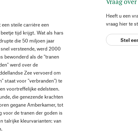
Vraag over
Heeft u een vr
vraag hier te 
een steile carrière een
etje tijd krijgt. Wat als hars
Stel ee
rupte die 50 miljoen jaar
 snel versteende, werd 2000
us bewonderd als de "tranen
den" werd over de
iddellandse Zee vervoerd om
" staat voor "verbranden") te
n voortreffelijke edelsteen.
nde, die genezende krachten
rloren gegane Amberkamer, tot
g voor de tranen der goden is
 talrijke kleurvarianten: van
n.