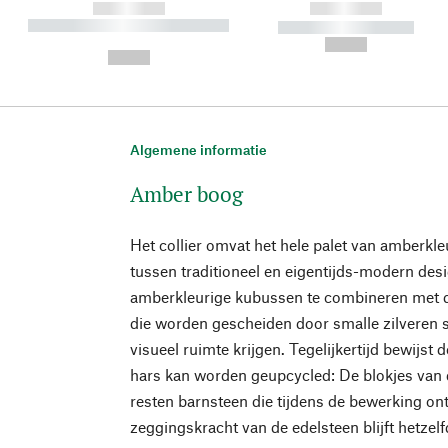
------------
------------
----------- ----------- ----------
----------- -----------
-
--,-- €
--,-- €
Algemene informatie
Amber boog
Het collier omvat het hele palet van amberkle
tussen traditioneel en eigentijds-modern desi
amberkleurige kubussen te combineren met d
die worden gescheiden door smalle zilveren 
visueel ruimte krijgen. Tegelijkertijd bewijst d
hars kan worden geupcycled: De blokjes van dit
resten barnsteen die tijdens de bewerking on
zeggingskracht van de edelsteen blijft hetzelf