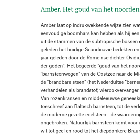
Amber. Het goud van het noorden
Amber laat op indrukwekkende wijze zien wat 
eenvoudige boomhars kan hebben als hij een be
uit de stammen van de subtropische bossen d
geleden het huidige Scandinavië bedekten en
jaar geleden door de Romeinse dichter Ovidi
der goden". Het begeerde "goud van het noor
"barnsteenwegen" van de Oostzee naar de M
de "brandbare steen" (het Nederduitse "bernen
verhandelen als brandstof, wierookvervanger e
Van rozenkransen en middeleeuwse geneesku
toeschreef aan Baltisch barnsteen, tot de ve
de moderne gezette edelsteen - de waarderin
ongebroken. Natuurlijk barnsteen komt voor in
wit tot geel en rood tot het diepdonkere Brau