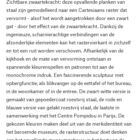
Zichtbare zwaartekracht: deze opvallende planken van
staal zijn gemodelleerd naar een Cartesiaans raster dat
vervormt - alsof het wordt aangetrokken door een zwart
gat - door het effect van de zwaartekracht. Dankzij de
ingenieuze, scharnierachtige verbindingen van de
afzonderlijke elementen kan het rastervierkant in zichzelf
en tot een ruit worden verschoven. Afhankelijk van de
kijkhoek en de mate van vervorming ontstaan er
spannende kleurenspellen en patronen tot aan de
monochrome indruk. Een fascinerende sculptuur met
opbergfunctie, als blikvanger op de eettafel of het bureau,
in de woonkamer of in de entree. De zwart-witte versie is
gemaakt van gepoedercoat roestvrij staal, de rode en
blauwe versie van gelakt roestvrij staal, de laatste in
samenwerking met het Centre Pompidou in Parijs. De
gekozen kleuren maken deel uit van de merkidentiteit van
het beroemde museum, de rasterstructuur doet denken
aan het opvallende museumgebouw in het hart van de