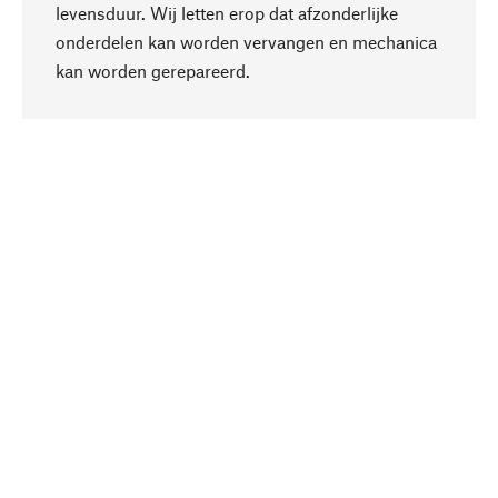
levensduur. Wij letten erop dat afzonderlijke
onderdelen kan worden vervangen en mechanica
Naar boven
kan worden gerepareerd.
Bewust
Bij onze productkeuze staat de duurzaamheid
centraal. Wij kiezen voor natuurlijke
bestanddelen en materialen, die kunnen worden
verzorgd, evenals op een efficiënt gebruik van
hulpbronnen en sociaal aanvaardbare productie.
Geselecteerd