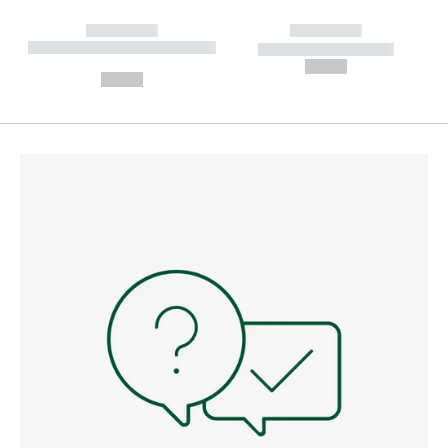
------------
------------
----------- ----------- --------
----------- -----------
---
--,-- €
--,-- €