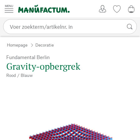
Passer au contenu
Account
Kijklijst
€ 0
Homepage
Decoratie
Fundamental Berlin
Gravity-opbergrek
Rood / Blauw