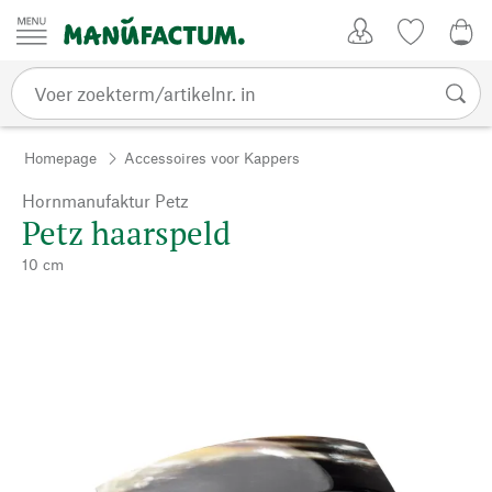
Passer au contenu
Account
Kijklijst
€ 0
Homepage
Accessoires voor Kappers
Hornmanufaktur Petz
Petz haarspeld
10 cm