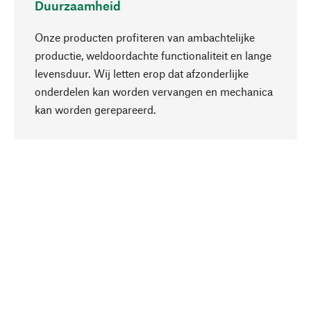
Duurzaamheid
Onze producten profiteren van ambachtelijke
productie, weldoordachte functionaliteit en lange
levensduur. Wij letten erop dat afzonderlijke
onderdelen kan worden vervangen en mechanica
Naar boven
kan worden gerepareerd.
Bewust
Bij onze productkeuze staat de duurzaamheid
centraal. Wij kiezen voor natuurlijke
bestanddelen en materialen, die kunnen worden
verzorgd, evenals op een efficiënt gebruik van
hulpbronnen en sociaal aanvaardbare productie.