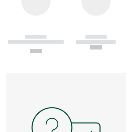
------------
------------
----------- ----------- --------
----------- -----------
---
--,-- €
--,-- €