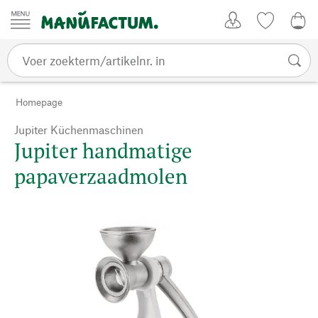
Passer au contenu
Account
Kijklijst
€ 0
Homepage
Jupiter Küchenmaschinen
Jupiter handmatige
papaverzaadmolen