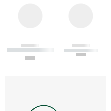
------------
------------
----------- ----------- --------
----------- -----------
---
--,-- €
--,-- €