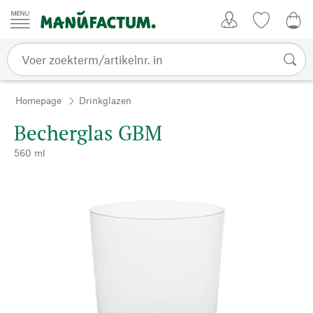
Passer au contenu
Account
Kijklijst
€ 0
Homepage
Drinkglazen
Becherglas GBM
560 ml