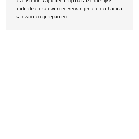
levensduur. Wij letten erop dat afzonderlijke
onderdelen kan worden vervangen en mechanica
Naar boven
kan worden gerepareerd.
Bewust
Bij onze productkeuze staat de duurzaamheid
centraal. Wij kiezen voor natuurlijke
bestanddelen en materialen, die kunnen worden
verzorgd, evenals op een efficiënt gebruik van
hulpbronnen en sociaal aanvaardbare productie.
Geselecteerd