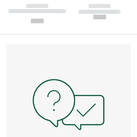
------------
------------
----------- ----------- --------
----------- -----------
---
--,-- €
--,-- €