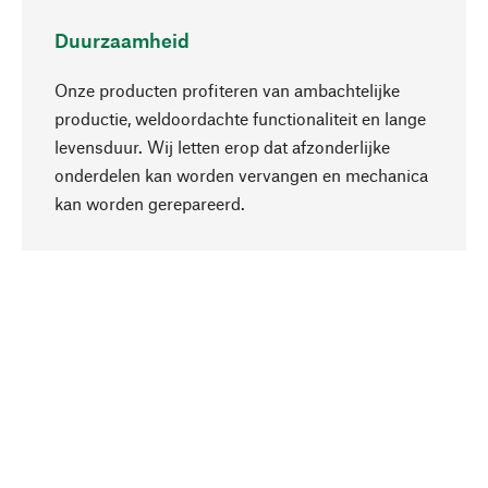
Duurzaamheid
Onze producten profiteren van ambachtelijke
productie, weldoordachte functionaliteit en lange
levensduur. Wij letten erop dat afzonderlijke
onderdelen kan worden vervangen en mechanica
Naar boven
kan worden gerepareerd.
Bewust
Bij onze productkeuze staat de duurzaamheid
centraal. Wij kiezen voor natuurlijke
bestanddelen en materialen, die kunnen worden
verzorgd, evenals op een efficiënt gebruik van
hulpbronnen en sociaal aanvaardbare productie.