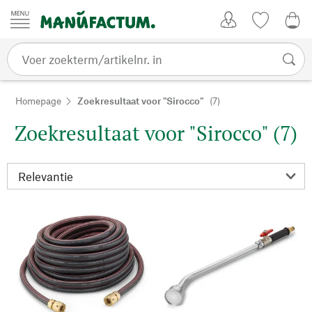
Passer au contenu
Account
Kijklijst
€ 0
Homepage
Zoekresultaat voor "Sirocco"
(7)
Zoekresultaat voor "Sirocco" (7)