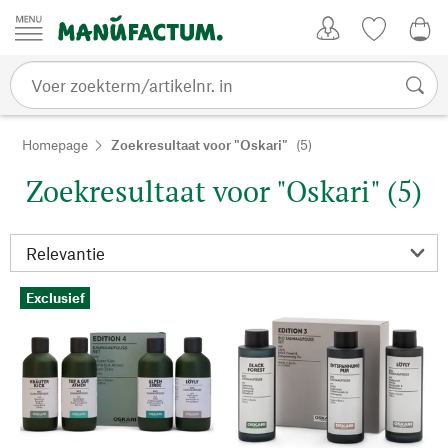
Passer au contenu
Account
Kijklijst
€ 0
Homepage
Zoekresultaat voor "Oskari"
(5)
Zoekresultaat voor "Oskari" (5)
Exclusief