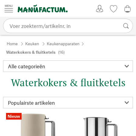
Passer au contenu
Account
Kijklijst
€ 0
Home
Keuken
Keukenapparaten
Waterkokers & fluitketels
(16)
Waterkokers & fluitketels
Nieuw