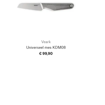
Veark
0
Universeel mes KDM08
€ 99,90