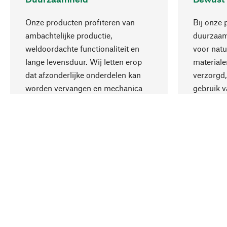
Onze producten profiteren van
Bij onze 
ambachtelijke productie,
duurzaamh
weldoordachte functionaliteit en
voor natu
lange levensduur. Wij letten erop
materiale
dat afzonderlijke onderdelen kan
verzorgd,
worden vervangen en mechanica
gebruik v
kan worden gerepareerd.
aanvaardb
Uw land
Nederland
Contact
Dienst