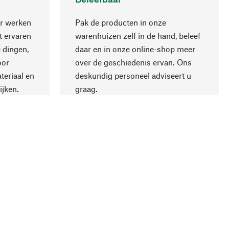
r werken
Pak de producten in onze
 ervaren
warenhuizen zelf in de hand, beleef
 dingen,
daar en in onze online-shop meer
Naar boven
oor
over de geschiedenis ervan. Ons
teriaal en
deskundig personeel adviseert u
ijken.
graag.
ling
Bedrijf