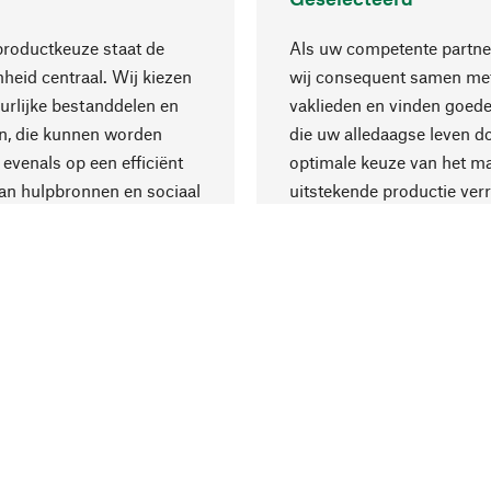
productkeuze staat de
Als uw competente partne
eid centraal. Wij kiezen
wij consequent samen met
urlijke bestanddelen en
vaklieden en vinden goede
n, die kunnen worden
die uw alledaagse leven d
 evenals op een efficiënt
optimale keuze van het ma
an hulpbronnen en sociaal
uitstekende productie verr
are productie.
Levering & Beta