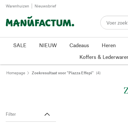
Passer au contenu
Warenhuizen
Nieuwsbrief
SALE
NIEUW
Cadeaus
Heren
Koffers & Lederware
Homepage
Zoekresultaat voor "Piazza Effepi"
(4)
Z
Filter