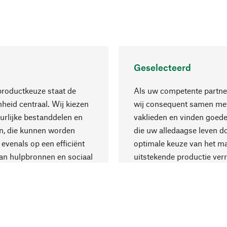
Geselecteerd
productkeuze staat de
Als uw competente partne
eid centraal. Wij kiezen
wij consequent samen met
urlijke bestanddelen en
vaklieden en vinden goede
n, die kunnen worden
die uw alledaagse leven d
 evenals op een efficiënt
optimale keuze van het ma
an hulpbronnen en sociaal
uitstekende productie verr
are productie.