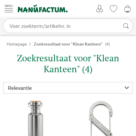
Passer au contenu
Account
Kijklijst
€ 0
Homepage
Zoekresultaat voor "Klean Kanteen"
(4)
Zoekresultaat voor "Klean
Kanteen" (4)