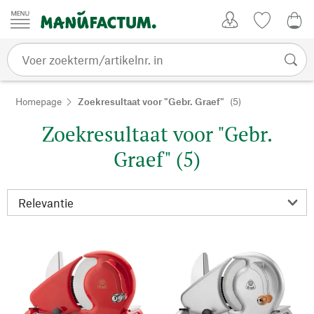
Passer au contenu
Account
Kijklijst
€ 0
Homepage
Zoekresultaat voor "Gebr. Graef"
(5)
Zoekresultaat voor "Gebr.
Graef" (5)