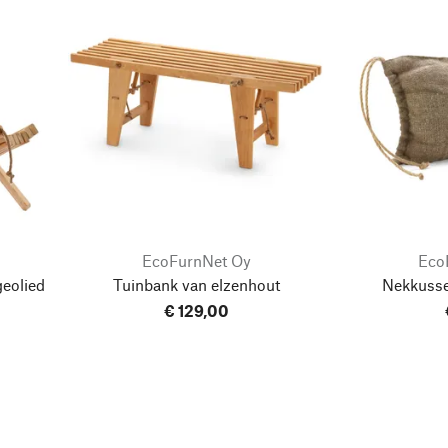
EcoFurnNet Oy
Eco
geolied
Tuinbank van elzenhout
Nekkusse
€ 129,00