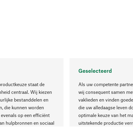
Geselecteerd
productkeuze staat de
Als uw competente partne
eid centraal. Wij kiezen
wij consequent samen met
urlijke bestanddelen en
vaklieden en vinden goede
n, die kunnen worden
die uw alledaagse leven d
 evenals op een efficiënt
optimale keuze van het ma
an hulpbronnen en sociaal
uitstekende productie verr
are productie.