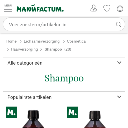
Passer au contenu
Account
Kijklijst
€ 0
Home
Lichaamsverzorging
Cosmetica
Haarverzorging
Shampoo
(28)
Shampoo