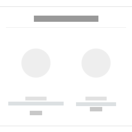
---------- --------------
------------
------------
----------- ----------- --------
----------- -----------
---
--,-- €
--,-- €