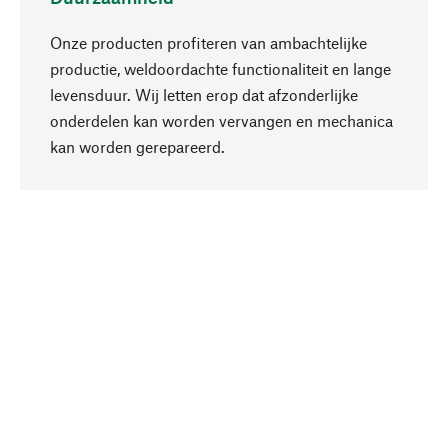
Onze producten profiteren van ambachtelijke
productie, weldoordachte functionaliteit en lange
levensduur. Wij letten erop dat afzonderlijke
onderdelen kan worden vervangen en mechanica
Naar boven
kan worden gerepareerd.
Bewust
Bij onze productkeuze staat de duurzaamheid
centraal. Wij kiezen voor natuurlijke
bestanddelen en materialen, die kunnen worden
verzorgd, evenals op een efficiënt gebruik van
hulpbronnen en sociaal aanvaardbare productie.