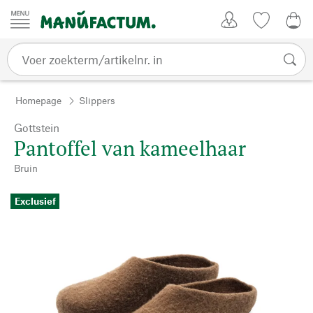
Passer au contenu
Account
Kijklijst
€ 0
Homepage
Slippers
Gottstein
Pantoffel van kameelhaar
Bruin
Exclusief