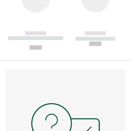
------------
------------
----------- ----------- --------
----------- -----------
---
--,-- €
--,-- €