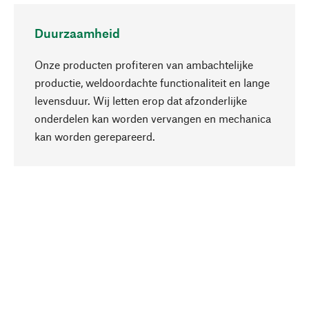
Duurzaamheid
Onze producten profiteren van ambachtelijke
productie, weldoordachte functionaliteit en lange
levensduur. Wij letten erop dat afzonderlijke
onderdelen kan worden vervangen en mechanica
Naar boven
kan worden gerepareerd.
Bewust
Bij onze productkeuze staat de duurzaamheid
centraal. Wij kiezen voor natuurlijke
bestanddelen en materialen, die kunnen worden
verzorgd, evenals op een efficiënt gebruik van