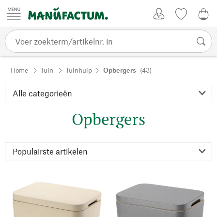
Passer au contenu
Account
Kijklijst
€ 0
Home
Tuin
Tuinhulp
Opbergers
(43)
Opbergers