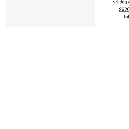
vrijdag
2626
in