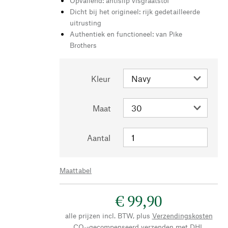
Opvallend: antislip visgraatstof
Dicht bij het origineel: rijk gedetailleerde
uitrusting
Authentiek en functioneel: van Pike
Brothers
Kleur
Maat
Aantal
Maattabel
€ 99,90
alle prijzen incl. BTW, plus
Verzendingskosten
CO₂-gecompenseerd verzenden met DHL