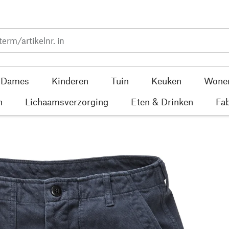
Dames
Kinderen
Tuin
Keuken
Wone
n
Lichaamsverzorging
Eten & Drinken
Fab