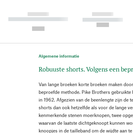
------------
------------
----------- ----------- ----------
----------- -----------
-
--,-- €
--,-- €
Algemene informatie
Robuuste shorts. Volgens een bep
Van lange broeken korte broeken maken door d
beproefde methode. Pike Brothers gebruikte 
in 1962. Afgezien van de beenlengte zijn de t
shorts dan ook hetzelfde als voor de lange ver
kenmerkende stenen moerknopen, twee opgest
waarvan de laatste dichtgeknoopt kunnen wor
knoopjes in de tailleband om de wijdte aan te