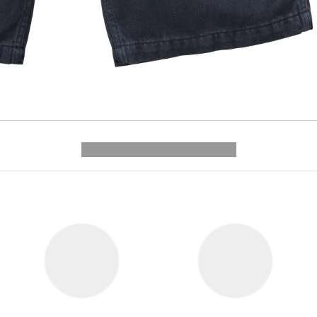
---------- --------------