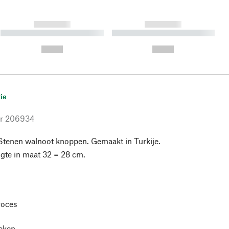
------------
------------
----------- ----------- ----------
----------- ----------- ----------
- -----------
-
--,-- €
--,-- €
ie
r
206934
Stenen walnoot knoppen. Gemaakt in Turkije.
gte in maat 32 = 28 cm.
roces
leken