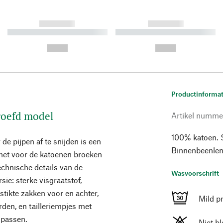
------------
------------
----------- ----------- ----------
----------- ----------- ----------
-
-
--,-- €
--,-- €
Productinformat
roefd model
Artikel numme
100% katoen. 
e pijpen af te snijden is een
Binnenbeenlen
het voor de katoenen broeken
echnische details van de
Wasvoorschrift
sie: sterke visgraatstof,
ikte zakken voor en achter,
Mild p
den, en tailleriempjes met
 passen.
Niet b