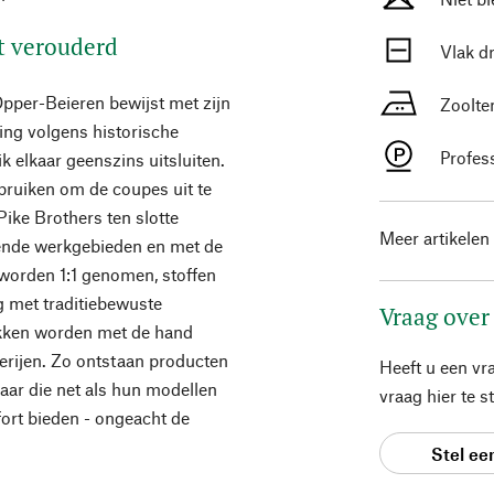
et verouderd
Vlak d
Opper-Beieren bewijst met zijn
Zoolte
ing volgens historische
Profes
k elkaar geenszins uitsluiten.
ebruiken om de coupes uit te
Pike Brothers ten slotte
Meer artikelen
opende werkgebieden en met de
worden 1:1 genomen, stoffen
 met traditiebewuste
Vraag over
tukken worden met de hand
erijen. Zo ontstaan producten
Heeft u een vr
 maar die net als hun modellen
vraag hier te 
fort bieden - ongeacht de
Stel ee