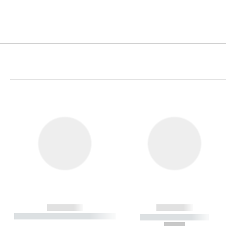
------------
------------
----------- ----------- ----------
----------- -----------
-
--,-- €