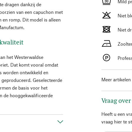
Mild p
 te dragen dankzij de
voorzien van een capuchon met
Niet b
 en romp. Dit model is alleen
j Manufactum.
Niet d
kwaliteit
Zoolte
 van het Westerwaldse
Profes
oriet. Dat komt vooral omdat
ds worden ontwikkeld en
Meer artikelen
 geproduceerd. Geselecteerde
ormen de basis voor het
an de hooggekwalificeerde
Vraag over
Heeft u een vr
vraag hier te 