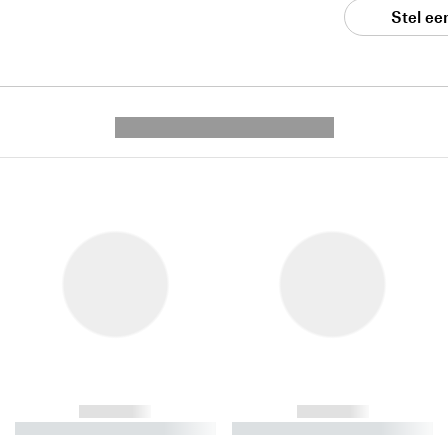
Stel ee
---------- --------------
------------
------------
----------- ----------- ----------
----------- ----------- ----------
-
-