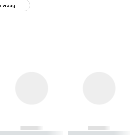
n vraag
------------
------------
----------- ----------- ----------
----------- ----------- ----------
- -----------
-