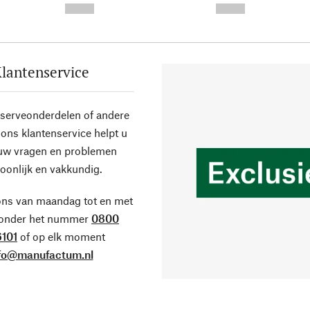
--,-- €
--,-- €
lantenservice
eserveonderdelen of andere
ons klantenservice helpt u
 uw vragen en problemen
oonlijk en vakkundig.
ons van maandag tot en met
 onder het nummer
0800
101
of op elk moment
fo@manufactum.nl