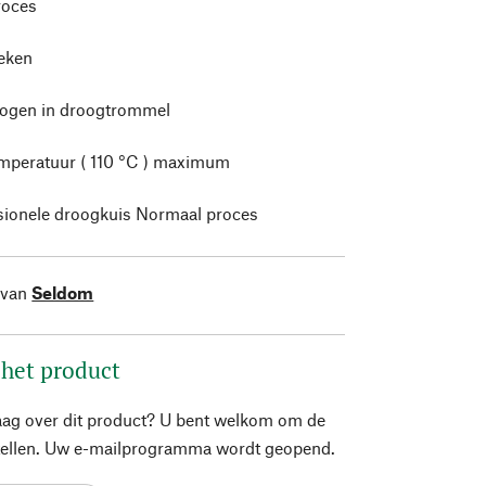
roces
leken
rogen in droogtrommel
mperatuur ( 110 °C ) maximum
sionele droogkuis Normaal proces
 van
Seldom
 het product
aag over dit product? U bent welkom om de
stellen. Uw e-mailprogramma wordt geopend.