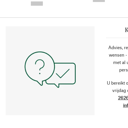
--,-- €
K
Advies, r
wensen - 
met al
pers
U bereikt 
vrijdag
2626
in