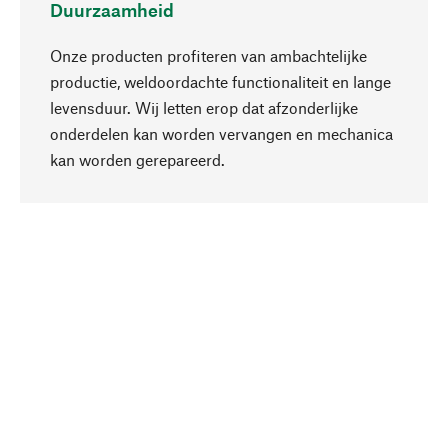
Duurzaamheid
Onze producten profiteren van ambachtelijke
productie, weldoordachte functionaliteit en lange
levensduur. Wij letten erop dat afzonderlijke
onderdelen kan worden vervangen en mechanica
Naar boven
kan worden gerepareerd.
Bewust
Bij onze productkeuze staat de duurzaamheid
centraal. Wij kiezen voor natuurlijke
bestanddelen en materialen, die kunnen worden
verzorgd, evenals op een efficiënt gebruik van
hulpbronnen en sociaal aanvaardbare productie.