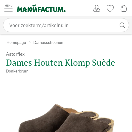
Passer au contenu
Account
Kijklijst
€ 0
Homepage
Damesschoenen
Astorflex
Dames Houten Klomp Suède
Donkerbruin