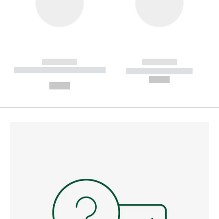
------------
------------
----------- ----------- --------
----------- -----------
---
--,-- €
--,-- €